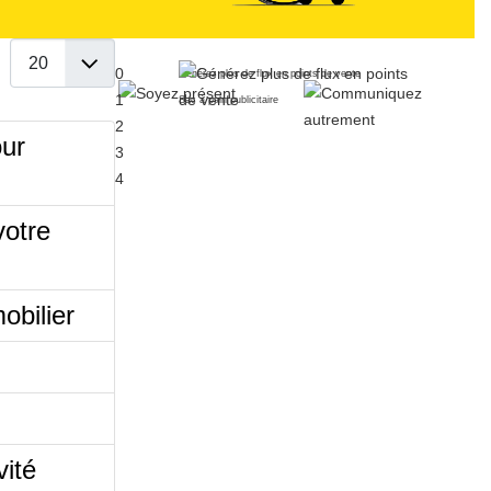
Afficher #
0
Générez plus de flux en points de vente
1
Sac à pain publicitaire
2
our
3
4
votre
obilier
vité