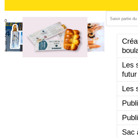
Saisir partie du t
0
Publicité sur sacs alimentaires
1
Sac à pain publicitaire
2
Créat
3
boul
4
Les s
futur
Les s
Publi
Publi
Sac à