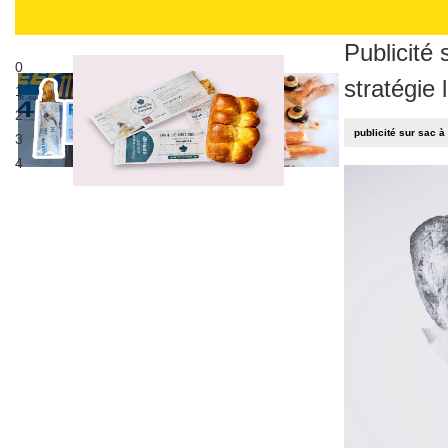
Publicité 
0
stratégie 
1
2
publicité sur sac à
3
4