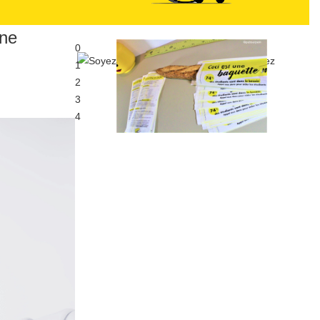
une
0
1
2
3
4