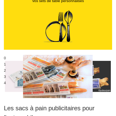
Vos sets de table personnalisés
0
Publicité sur sacs baguettes
1
Sac à pain publicitaire
2
3
4
Les sacs à pain publicitaires pour