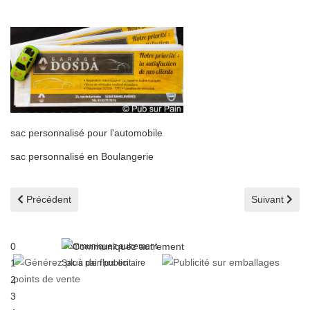
sac personnalisé pour l'automobile
sac personnalisé en Boulangerie
Article précédent : Les sacs à pain publicitaires au service de la p
Article suivan
Précédent
Suivant
0
Communiquez autrement
1
Sac à pain publicitaire
2
3